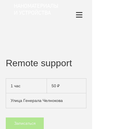
НАНОМАТЕРИАЛЫ
И УСТРОЙСТВА
​Remote support
50
российских
1 час
1
50 ₽
рублей
ч
а
Улица Генерала Челнокова
Записаться