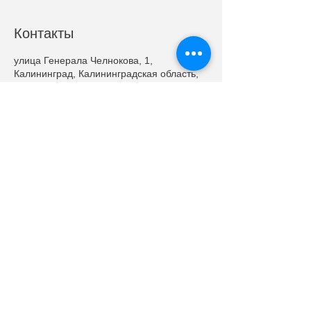
Контакты
улица Генерала Челнокова, 1,
Калининград, Калининградская область,
Россия
+7 905 244 49 36
sales@nnmd.ru
©
ООО "Наноматериалы и устройства"
2014 - 2024
Адрес: 236001, г. Калининград, ул. Генерала
Челнокова, 1
Тел.:
+
7-911-49-40-944
|| e-mail:
info@nnmd.ru