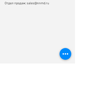
Отдел продаж:
sales@nnmd.ru
©
ООО "Наноматериалы и устройства"
2014 - 2024
Адрес: 236001, г. Калининград, ул. Генерала
Челнокова, 1
Тел.:
+
7-911-49-40-944
|| e-mail:
info@nnmd.ru