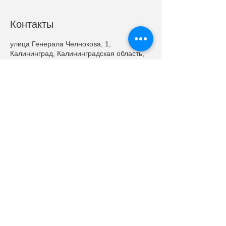
Контакты
улица Генерала Челнокова, 1,
Калининград, Калининградская область,
Россия
+7 905 244 49 36
sales@nnmd.ru
©
ООО "Наноматериалы и устройства"
2014 - 2024
Адрес: 236001, г. Калининград, ул. Генерала
Челнокова, 1
Тел.:
+
7-911-49-40-944
|| e-mail:
info@nnmd.ru