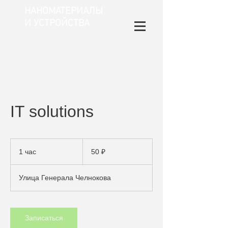
НАНОМАТЕРИАЛЫ
И УСТРОЙСТВА
IT solutions
50
российских
1 час
1
50 ₽
рублей
ч
а
Улица Генерала Челнокова
Записаться