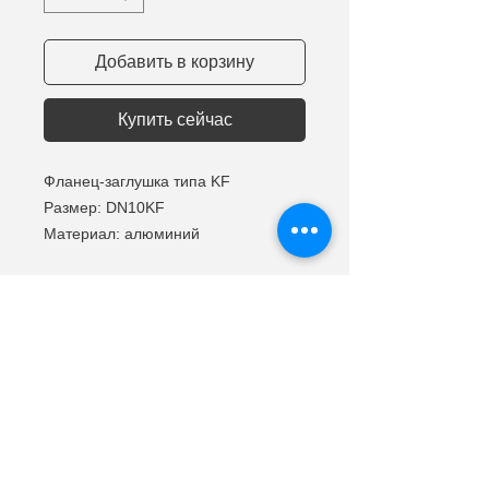
Добавить в корзину
Купить сейчас
Фланец-заглушка типа KF
Размер: DN10KF
Материал: алюминий
©
ООО "Наноматериалы и устройства"
2014 - 2024
Адрес: 236001, г. Калининград, ул. Генерала
Челнокова, 1
Тел.:
+
7-911-49-40-944
|| e-mail:
info@nnmd.ru