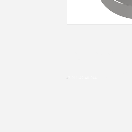
ООО "Наноматериалы и устройства"
©
2014 - 2024
Адрес: 236001, г. Калининград, ул. Генер
Тел.:
+
7-911-49-40-944
|| e-mail:
info@nnm