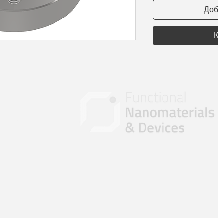
Доб
К
ала Челнокова, 1
d.ru