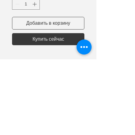
Добавить в корзину
Купить сейчас
©
ООО "Наноматериалы и устройства"
2014 - 2024
Адрес: 236001, г. Калининград, ул. Генерала
Челнокова, 1
Тел.:
+
7-911-49-40-944
|| e-mail:
info@nnmd.ru