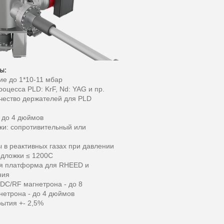
ры:
е до 1*10-11 мбар
оцесса PLD: KrF, Nd: YAG и пр.
чество держателей для PLD
 до 4 дюймов
ки: сопротивительный или
 в реактивных газах при давлении
одложки ≤ 1200C
ая платформа для RHEED и
ния
 DC/RF магнетрона - до 8
нетрона - до 4 дюймов
ытия +- 2,5%