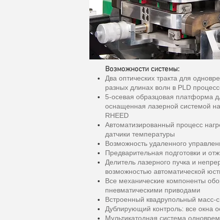
Возможности системы:
Два оптических тракта для одновр
разных длинах волн в PLD процесс
5-осевая образцовая платформа д
оснащенная лазерной системой на
RHEED
Автоматизированный процесс нагр
датчики температуры
Возможность удаленного управлен
Предварительная подготовки и от
Делитель лазерного пучка и непре
возможностью автоматической юст
Все механические компоненты об
пневматическими приводами
Встроенный квадрупольный масс-с
Дублирующий контроль: все окна
Мультикатодная система одноврем