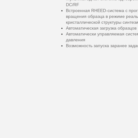
DC/RF
Встроенная RHEED-система с про
вращения образца в режиме реаль
кристаллической структуры синтез
Автоматическая загрузка образцов
Автоматически управляемая систем
давления
Возможность запуска заранее зад