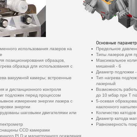
Основные парамет
еменного использования лазеров на
Предельное давлени
е
Типы лазеров для пр
ля позиционирования образцов,
Максимальное коли
грева образца для использования с
мишеней - 6
Диаметр подложки -
ева вакуумной камеры; встроенные
Тип нагрева подлож
лазерный
ия и дистанционного контроля
Возможность работы
жиг подложек перед процессом
до 10 мбар при T п
рывное измерение энергии лазера с
5-осевая образцов
ировки энергии
наклонного напыле
орудованы шаговыми двигателями или
Количество катодов
Диаметр катода маг
пектрометр
Равномерность покр
 оснащены CCD камерами
енного PLD и магнетронного осаждения