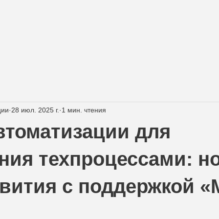
Металлообработка
Проекты
Решения
О компании
ции
28 июл. 2025 г.
1 мин. чтения
втоматизации для
ния техпроцессами: н
звития с поддержкой «