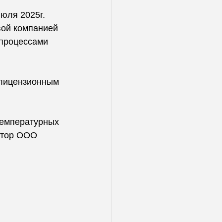
юля 2025г. 
ой компанией 
процессами 
лицензионным 
температурных 
ктор ООО 