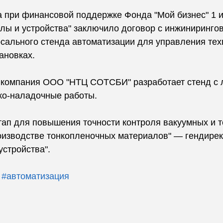
а при финансовой поддержке Фонда "Мой бизнес" 1 и
ы и устройства" заключило договор с инжинирингов
рсального стенда автоматизации для управления тех
ановках.
 компания ООО "НТЦ СОТСБИ" разработает стенд с 
ко-наладочные работы.
этап для повышения точности контроля вакуумных и 
оизводстве тонкопленочных материалов" — гендире
стройства".
#автоматизация